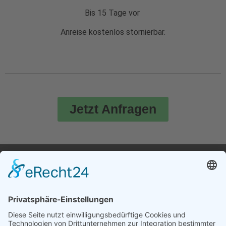
Bis 15 Tage vor
Anreise kostenlos stornierbar.
Jetzt Anfragen
Schnellauswahl
Unsere Anschrift
Home
Come4Stay GmbH
Grüner Weg 9
City-Guide
84431 Heldenstein