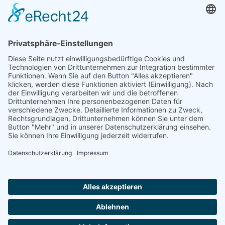
Schnellauswahl
Unsere Anschrift
Home
Come4Stay GmbH
Grüner Weg 9
City-Guide
84431 Heldenstein
Jobangebote
info@come4stay.com
Deutschland
Kontakt
+49 8636 6090008
Mitarbeiter-Login
Vermiete an uns
AGB
Datenschutz
Impressum