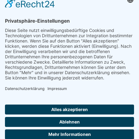
Schnellauswahl
Unsere Anschrift
Home
Come4Stay GmbH
Grüner Weg 9
City-Guide
84431 Heldenstein
Jobangebote
info@come4stay.com
Deutschland
Kontakt
+49 8636 6090008
Mitarbeiter-Login
Vermiete an uns
AGB
Datenschutz
Impressum