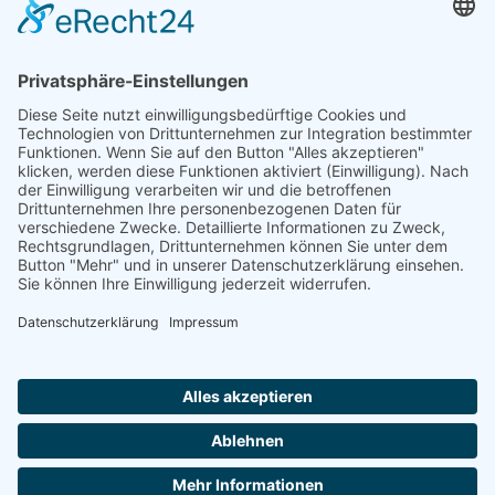
Schnellauswahl
Unsere Anschrift
Home
Come4Stay GmbH
Grüner Weg 9
City-Guide
84431 Heldenstein
Jobangebote
info@come4stay.com
Deutschland
Kontakt
+49 8636 6090008
Mitarbeiter-Login
Vermiete an uns
AGB
Datenschutz
Impressum