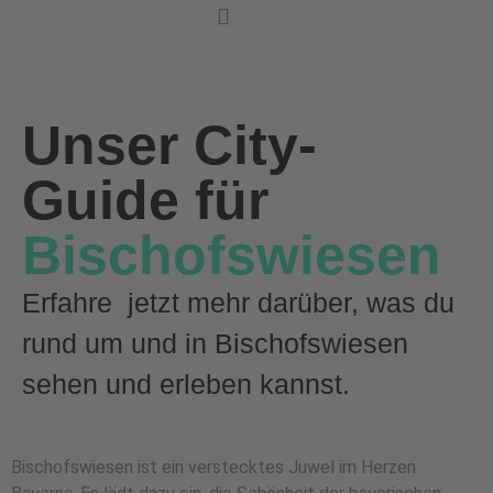
Unsere Ferienunterkünfte
Unser City-
Guide für
Bischofswiesen
Erfahre jetzt mehr darüber, was du
rund um und in Bischofswiesen
sehen und erleben kannst.
Bischofswiesen ist ein verstecktes Juwel im Herzen