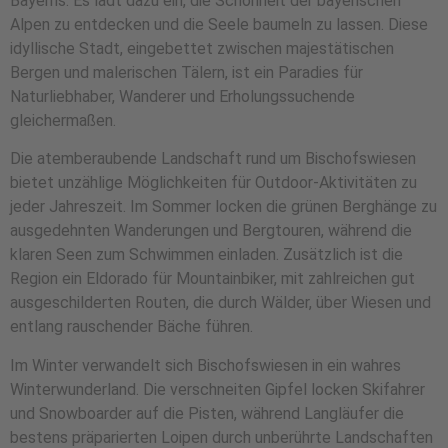
Bayerns. Es lädt dazu ein, die Schönheit der bayerischen
Alpen zu entdecken und die Seele baumeln zu lassen. Diese
idyllische Stadt, eingebettet zwischen majestätischen
Bergen und malerischen Tälern, ist ein Paradies für
Naturliebhaber, Wanderer und Erholungssuchende
gleichermaßen.
Die atemberaubende Landschaft rund um Bischofswiesen
bietet unzählige Möglichkeiten für Outdoor-Aktivitäten zu
jeder Jahreszeit. Im Sommer locken die grünen Berghänge zu
ausgedehnten Wanderungen und Bergtouren, während die
klaren Seen zum Schwimmen einladen. Zusätzlich ist die
Region ein Eldorado für Mountainbiker, mit zahlreichen gut
ausgeschilderten Routen, die durch Wälder, über Wiesen und
entlang rauschender Bäche führen.
Im Winter verwandelt sich Bischofswiesen in ein wahres
Winterwunderland. Die verschneiten Gipfel locken Skifahrer
und Snowboarder auf die Pisten, während Langläufer die
bestens präparierten Loipen durch unberührte Landschaften